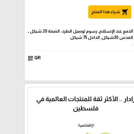
shopping_cart
شراء هذا المنتج
الدفع عند الإستلام, رسوم توصيل الطرد: الضفة 20 شيكل ,
القدس 30شيكل, الداخل 75 شيكل
.
qr_code
QR
ادار .. الأكثر ثقة للمنتجات العالمية في
فلسطين