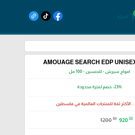
shoppin
السلة
AMOUAGE SEARCH EDP UNISEX
امواج سيرش - للجنسين - 100 مل
-23%
خصم لفترة محدودة
 .. الأكثر ثقة للمنتجات العالمية في فلسطين
₪
₪
1200
920