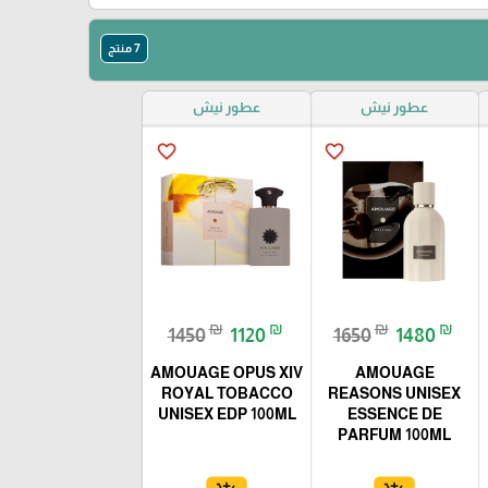
7 منتج
عطور نيش
عطور نيش
favorite_border
favorite_border
₪
₪
₪
₪
1450
1120
1650
1480
AMOUAGE OPUS XIV
AMOUAGE
ROYAL TOBACCO
REASONS UNISEX
UNISEX EDP 100ML
ESSENCE DE
PARFUM 100ML