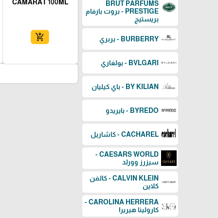
CAMARAT 100ML
BRUT PARFUMS
PRESTIGE - بروت بارفام
بريستيج
add_shopping_cart
BURBERRY - بربري
BVLGARI - بولغاري
BY KILIAN - باي كيليان
BYREDO - بايريدو
CACHAREL - كاشاريل
CAESARS WORLD -
سيزرز وورلد
CALVIN KLEIN - كالفن
كلاين
CAROLINA HERRERA -
كارولينا هيريرا