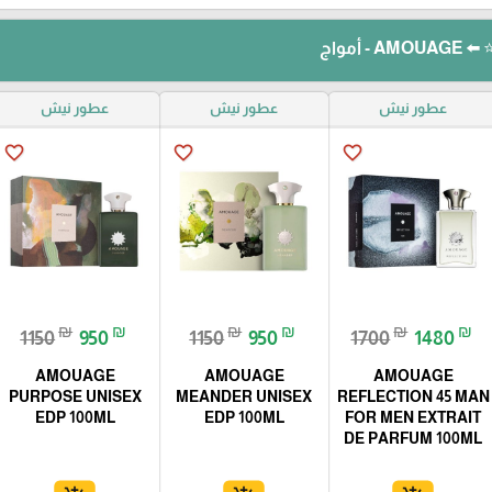
 أمواج
عطور نيش
عطور نيش
عطور نيش
favorite_border
favorite_border
favorite_border
₪
₪
₪
₪
₪
₪
1150
950
1150
950
1700
1480
AMOUAGE
AMOUAGE
AMOUAGE
PURPOSE UNISEX
MEANDER UNISEX
REFLECTION 45 MAN
EDP 100ML
EDP 100ML
FOR MEN EXTRAIT
DE PARFUM 100ML