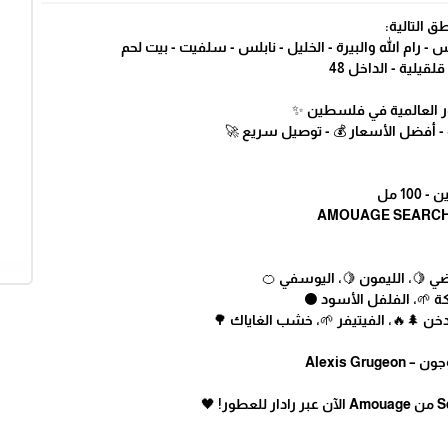
ق التالية:
 رام الله والبيرة - الخليل - نابلس - سلفيت - بيت لحم
لقيلية - الداخل 48
طور العالمية في فلسطين ✨
 - أفضل الأسعار 💰 - توصيل سريع 🚀
1 مل
ضي 🍋، الليمون 🍋، اليوسفي 🍊
تكة 🌱، الفلفل الأسود ⚫
دخن 🌲🔥، الفيتيفر 🌱، خشب الغاياك 🌳
Alexis Gr