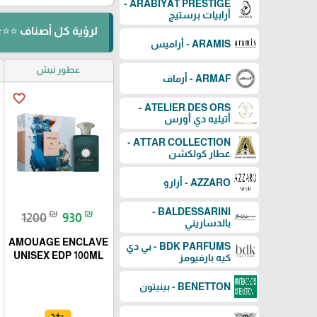
ARABIYAT PRESTIGE -
أرابيات برستيج
لرؤية كل أصناف ⭐⭐⭐ ⬅️ AMOUAGE -
ARAMIS - أراميس
عطور نيش
ARMAF - أرماف
favorite_border
ATELIER DES ORS -
أتيليه دي أورس
ATTAR COLLECTION -
عطار كولكشن
AZZARO - أزارو
BALDESSARINI -
₪
₪
1200
930
بالدساريني
AMOUAGE ENCLAVE
BDK PARFUMS - بي دي
UNISEX EDP 100ML
كيه بارفيومز
BENETTON - بينيتون