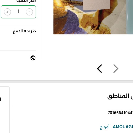
اختر الكمية
+
-
طريقة الدفع
public
arrow_back_ios
arrow_forward_ios
 المناطق
ر
70166641044
AMOUA - أمواج