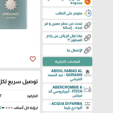
محدودة
متوفر على الطلب
تبحث عن عطر معين و لم
تجده .. إسالنا
ماذا قال الزبائن عن رادار
للعطور ؟!
الإتصال بنا
favorite_border
العلامات التجارية
ABDUL SAMAD AL
QURASHI - عبد الصمد
القرشي
توصيل سريع لكل
ABERCROMBIE &
FITCH - أبيركرومبي آند
فيتش
الباركود
7
ACQUA DI PARMA -
لرؤية كل أصناف ⭐⭐⭐ ⬅️
GE
أكوا دي بارما