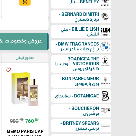
add_shopping_cart
BENTLEY - بنتلي
BERNARD DIMITRI -
برنارد ديميتري
BILLIE EILISH - بيلي
آيليش
عروض وخصومات لفت
BMW FRAGRANCES -
بي إم دبليو فراغرانسز
عطور نيش
BOADICEA THE
VICTORIOUS - بوديسيا
ذا فيكتوريوس
favorite_border
BON PARFUMEUR -
بون بارفيومير
BOTANICAE - بوتانيكاي
BOUCHERON -
بوشرون
₪
₪
990
760
BRITNEY SPEARS -
بريتني سبيرز
MEMO PARIS CAP