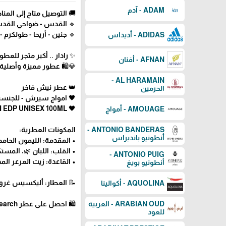
ADAM - آدم
🚚 التوصيل متاح إلى المناط
🔹 القدس - ضواحي القدس -
🔹 جنين - أريحا - طولكرم - ق
ADIDAS - أديداس
✨ رادار .. أكبر متجر للع
AFNAN - أفنان
💎🛍️ عطور مميزة وأصلية
AL HARAMAIN -
👑 عطر نيش فاخر
الحرمين
🖤 امواج سيرش - للجنسين - 00
🖤 AMOUAGE SEARCH EDP UNISEX 100ML
AMOUAGE - أمواج
المكونات العطرية:
ANTONIO BANDERAS -
أنطونيو بانديراس
• المقدمة: الليمون الحام
• القلب: اللبان 🌿، المس
ANTONIO PUIG -
• القاعدة: زيت العرعر الم
أنطونيو بويغ
📝 العطار: أليكسيس غروجون – ugeon
AQUOLINA - أكوالينا
🛍 احصل على عطر Search من Amouage الآن عبر رادار للعطور! 🖤
ARABIAN OUD - العربية
للعود