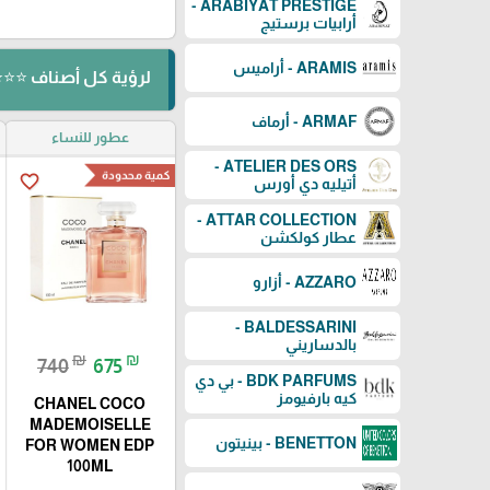
ARABIYAT PRESTIGE -
أرابيات برستيج
ARAMIS - أراميس
لرؤية كل أصناف ⭐⭐⭐ ⬅️ CHANEL - 
ARMAF - أرماف
عطور للنساء
ATELIER DES ORS -
كمية محدودة
favorite_border
أتيليه دي أورس
ATTAR COLLECTION -
عطار كولكشن
AZZARO - أزارو
BALDESSARINI -
بالدساريني
₪
₪
740
675
BDK PARFUMS - بي دي
كيه بارفيومز
CHANEL COCO
MADEMOISELLE
BENETTON - بينيتون
FOR WOMEN EDP
100ML