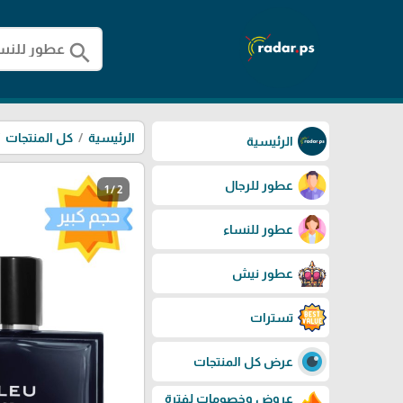
search
الرئيسية
كل المنتجات
الرئيسية
عطور للرجال
1 / 2
عطور للنساء
عطور نيش
تسترات
عرض كل المنتجات
عروض وخصومات لفترة