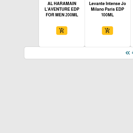
AL HARAMAIN
Levante Intense Jo
L’AVENTURE EDP
Milano Paris EDP
FOR MEN 200ML
100ML
add_shopping_cart
add_shopping_cart
keyboard_double_arrow_left