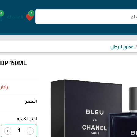
0
0
g_cart
favorite
المفضلة
عطور للرجال
DP 150ML
رادار
السعر
اختر الكمية
+
-