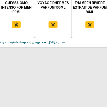
GUESS UOMO
VOYAGE DHERMES
THAMEEN RIVIERE
INTENSO FOR MEN
PARFUM 100ML
EXTRAIT DE PARFUM
100ML
50ML
add_shopping_cart
add_shopping_cart
add_shopping_cart
more_horiz
»» عرض الكل
عروض وخصومات لفترة محدودة