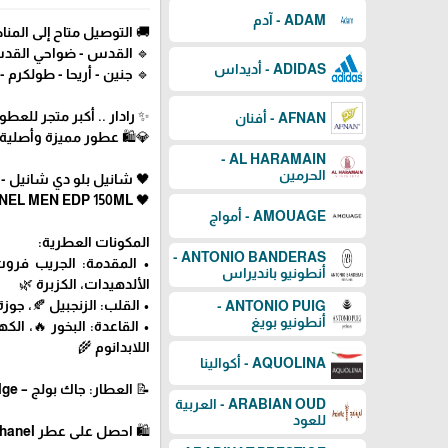
ADAM - آدم
 متاح إلى المناطق التالية:
 نابلس - سلفيت - بيت لحم
ADIDAS - أديداس
طولكرم - قلقيلية - الداخل 48
طور العالمية في فلسطين ✨
AFNAN - أفنان
سعار 💰 - توصيل سريع 🚀
AL HARAMAIN -
الحرمين
بلو دي شانيل - للرجال - 150 مل
🖤 CHANEL BLEU DE CHANEL MEN EDP 150ML
AMOUAGE - أمواج
المكونات العطرية:
ANTONIO BANDERAS -
 🍃، الفلفل الوردي 🌶️،
أنطونيو بانديراس
الألدهيدات، الكزبرة 🌿
، الياسمين 🤍، الشمام 🍈
ANTONIO PUIG -
أنطونيو بويغ
اتشولي 🌿، خشب الكهرمان،
اللابدانوم 🌾
AQUOLINA - أكوالينا
📝 العطار: جاك بولج – Jacques Polge
ARABIAN OUD - العربية
للعود
🛍 احصل على عطر Bleu de Chanel الآن عبر رادار للعطور! 🖤