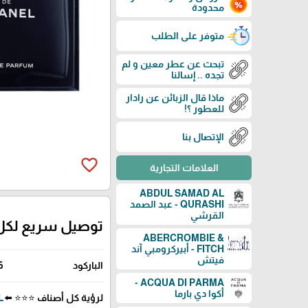
محدودة
متوفر على الطلب
تبحث عن عطر معين و لم
تجده .. إسالنا
ماذا قال الزبائن عن رادار
للعطور ؟!
الإتصال بنا
favorite_border
العلامات التجارية
ABDUL SAMAD AL
QURASHI - عبد الصمد
القرشي
توصيل سريع لكل
ABERCROMBIE &
FITCH - أبيركرومبي آند
فيتش
الباركود
6
ACQUA DI PARMA -
أكوا دي بارما
لرؤية كل أصناف ⭐⭐⭐ ⬅️
EL