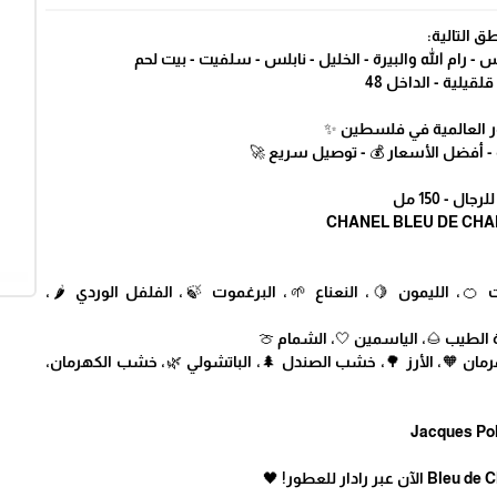
🚚 التوصيل
🔹 القدس - ضواحي القدس - رام الله والبيرة - الخليل -
🔹 جنين - أريحا - 
✨ رادار .. أكبر متجر للع
💎🛍️ عطور مميزة وأصلية - أفضل الأ
🖤 شانيل 
• المقدمة: الجريب فروت 🍊، الليمون 🍋، النعناع 🌱، البرغموت
• القلب: الزنجبيل 🍂، جوزة الطيب 
• القاعدة: البخور 🔥، الكهرمان 🧡، الأرز 🌳، خشب الصندل 🌲، الب