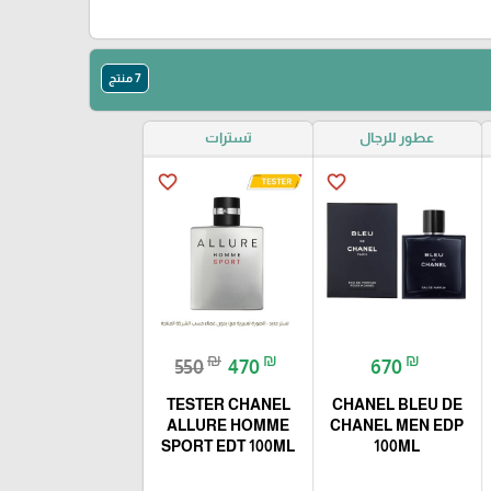
7 منتج
عطور للرجال
تسترات
favorite_border
favorite_border
₪
₪
₪
550
470
670
TESTER CHANEL
CHANEL BLEU DE
ALLURE HOMME
CHANEL MEN EDP
SPORT EDT 100ML
100ML