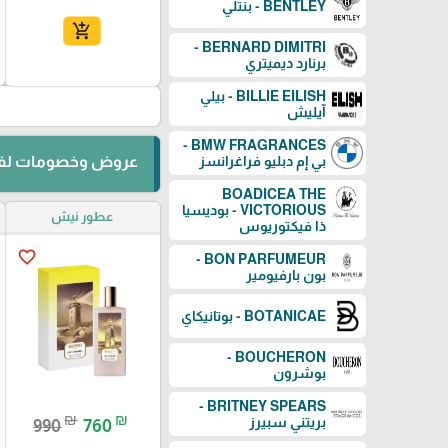
BENTLEY - بنتلي
add_shopping_cart
BERNARD DIMITRI -
برنارد ديميتري
BILLIE EILISH - بيلي
آيليش
BMW FRAGRANCES -
بي إم دبليو فراغرانسز
عروض وخصومات لفت
BOADICEA THE
VICTORIOUS - بوديسيا
عطور نيش
ذا فيكتوريوس
favorite_border
BON PARFUMEUR -
بون بارفيومير
BOTANICAE - بوتانيكاي
BOUCHERON -
بوشرون
BRITNEY SPEARS -
₪
₪
بريتني سبيرز
990
760