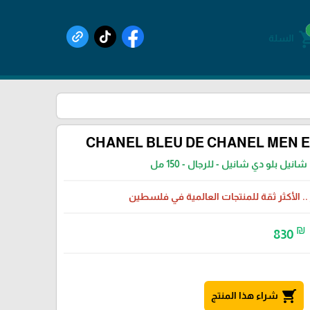
shoppin
السلة
CHANEL BLEU DE CHANEL MEN E
شانيل بلو دي شانيل - للرجال - 150 مل
 .. الأكثر ثقة للمنتجات العالمية في فلسطين
₪
830
shopping_cart
شراء هذا المنتج