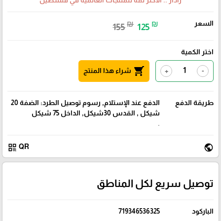
رادار .. الأكثر ثقة للمنتجات العالمية في فلسطين
السعر
₪
₪
155
125
اختر الكمية
shopping_cart
شراء هذا المنتج
+
-
طريقة الدفع
الدفع عند الإستلام, رسوم توصيل الطرد: الضفة 20
شيكل , القدس 30شيكل, الداخل 75 شيكل
.
qr_code
public
QR
توصيل سريع لكل المناطق
الباركود
719346536325