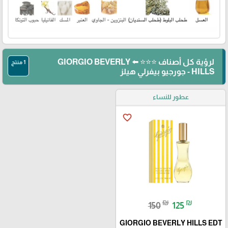
لرؤية كل أصناف ⭐⭐⭐ ⬅️ GIORGIO BEVERLY
1 منتج
HILLS - جورجيو بيفرلي هيلز
عطور للنساء
favorite_border
₪
₪
150
125
GIORGIO BEVERLY HILLS EDT