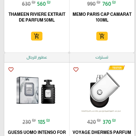
₪
₪
₪
₪
630
560
990
760
THAMEEN RIVIERE EXTRAIT
MEMO PARIS CAP CAMARAT
DE PARFUM 50ML
100ML
add_shopping_cart
add_shopping_cart
تسترات
عطور للرجال
favorite_border
favorite_border
₪
₪
₪
₪
230
185
420
370
GUESS UOMO INTENSO FOR
VOYAGE DHERMES PARFUM