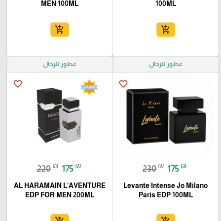
MEN 100ML
100ML
add_shopping_cart
add_shopping_cart
عطور للرجال
عطور للرجال
favorite_border
favorite_border
₪
₪
₪
₪
220
175
230
175
AL HARAMAIN L’AVENTURE
Levante Intense Jo Milano
EDP FOR MEN 200ML
Paris EDP 100ML