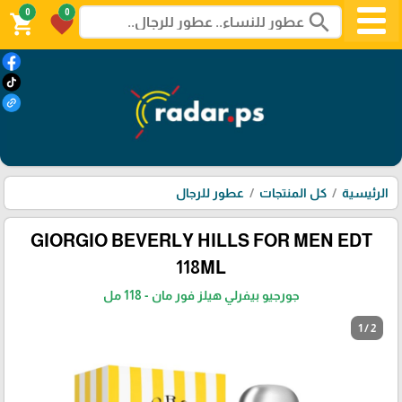
0
0
search
shopping_cart
favorite
الرئيسية
كل المنتجات
عطور للرجال
GIORGIO BEVERLY HILLS FOR MEN EDT
118ML
جورجيو بيفرلي هيلز فور مان - 118 مل
1 / 2