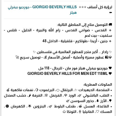
لرؤية كل أصناف ⭐⭐⭐
GIORGIO BEVERLY HILLS - جورجيو بيفرلي
⬅️
هيلز
🚚 التوصيل متاح إلى المناطق التالية:
🔹 القدس - ضواحي القدس - رام الله والبيرة - الخليل - نابلس -
سلفيت - بيت لحم
🔹 جنين - أريحا - طولكرم - قلقيلية - الداخل 48
✨ رادار .. أكبر متجر للعطور العالمية في فلسطين ✨
💎🛍️ عطور مميزة وأصلية - أفضل الأسعار 💰 - توصيل سريع 🚀
🖤 جورجيو بيفرلي هيلز فور مان - للرجال - 118 مل
🖤 GIORGIO BEVERLY HILLS FOR MEN EDT 118ML
المكونات العطرية:
• المقدمة: الديهيدات ✨، البرتقال 🍊، البرغموت 🍋، نغمات فاكهية 🍎
• القلب: الباتشولي 🌿، الورد 🌹، القرنفل 🌸، القرفة 🌶️، خشب الصندل
🌳، الأرز 🌲، جذور السوسن 🌿
• القاعدة: العسل 🍯، طحلب البلوط 🌿، البنزوين 🌟، الكهرمان 🟠،
المسك 🤍، الفانيليا 🍦، التونكا 🌰