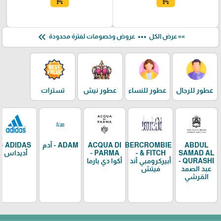
add_shopping_cart
add_shopping_cart
keyboard_double_arrow_left
more_horiz
»» عرض الكل
عروض وخصومات لفترة محدودة
عطور للرجال
عطور للنساء
عطور نيش
تسترات
ABDUL
ABERCROMBIE
ACQUA DI
ADAM - آدم
ADIDAS -
SAMAD AL
& FITCH -
PARMA -
أديداس
QURASHI -
أبيركرومبي آند
أكوا دي بارما
عبد الصمد
فيتش
القرشي