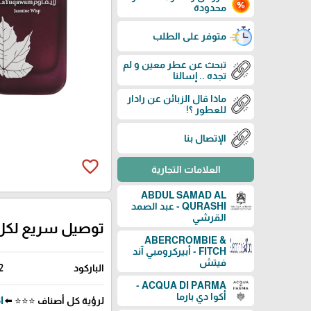
محدودة
متوفر على الطلب
تبحث عن عطر معين و لم
تجده .. إسالنا
ماذا قال الزبائن عن رادار
للعطور ؟!
الإتصال بنا
favorite_border
العلامات التجارية
ABDUL SAMAD AL
QURASHI - عبد الصمد
القرشي
توصيل سريع لكل
ABERCROMBIE &
FITCH - أبيركرومبي آند
فيتش
الباركود
2
ACQUA DI PARMA -
أكوا دي بارما
لرؤية كل أصناف ⭐⭐⭐ ⬅️
SI