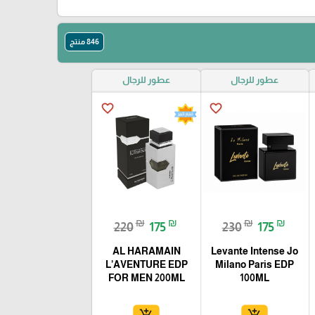
846 منتج
عطور للرجال
عطور للرجال
favorite_border
favorite_border
₪
₪
₪
₪
220
175
230
175
AL HARAMAIN
Levante Intense Jo
L’AVENTURE EDP
Milano Paris EDP
FOR MEN 200ML
100ML