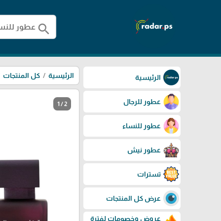
search
الرئيسية
كل المنتجات
الرئيسية
عطور للرجال
1 / 2
عطور للنساء
عطور نيش
تسترات
عرض كل المنتجات
عروض وخصومات لفترة