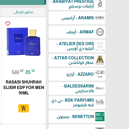
ARABIYAT PRESTIGE -
أرابيات برستيج
عطور للرجال
ARAMIS - أراميس
favorite_border
ARMAF - أرماف
ATELIER DES ORS -
أتيليه دي أورس
ATTAR COLLECTION -
عطار كولكشن
₪
₪
120
85
AZZARO - أزارو
RASASI SHUHRAH
BALDESSARINI -
ELIXIR EDP FOR MEN
بالدساريني
90ML
BDK PARFUMS - بي دي
كيه بارفيومز
add_shopping_cart
BENETTON - بينيتون