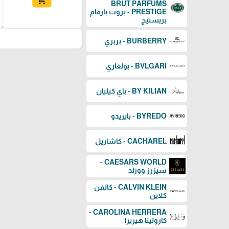
add_shopping_cart
BRUT PARFUMS
PRESTIGE - بروت بارفام
بريستيج
BURBERRY - بربري
BVLGARI - بولغاري
BY KILIAN - باي كيليان
BYREDO - بايريدو
CACHAREL - كاشاريل
CAESARS WORLD -
سيزرز وورلد
CALVIN KLEIN - كالفن
كلاين
CAROLINA HERRERA -
كارولينا هيريرا