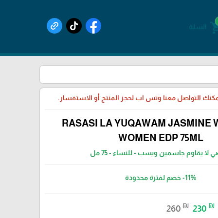
shoppin
السلة
يمكنك التواصل معنا وتس اب لحجز المنتج أو الاستفسار.
RASASI LA YUQAWAM JASMINE 
WOMEN EDP 75ML
 لا يقاوم جاسمين ويسب - للنساء - 75 مل
-11%
خصم لفترة محدودة
₪
₪
260
230