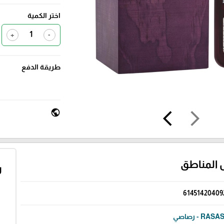
اختر الكمية
+
-
طريقة الدفع
public
arrow_back_ios
arrow_forward_ios
 المناطق
ر
61451420409
RASA - رصاصي