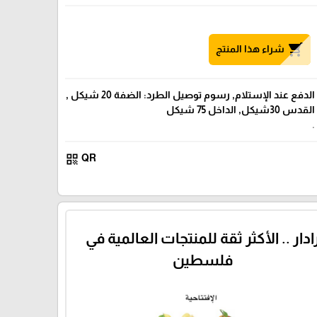
shopping_cart
شراء هذا المنتج
الدفع عند الإستلام, رسوم توصيل الطرد: الضفة 20 شيكل ,
القدس 30شيكل, الداخل 75 شيكل
.
qr_code
QR
ادار .. الأكثر ثقة للمنتجات العالمية في
فلسطين