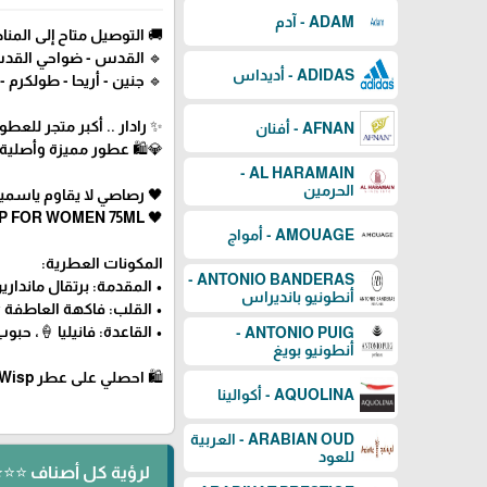
ADAM - آدم
🚚 التوصيل متاح إلى المناط
🔹 القدس - ضواحي القدس -
ADIDAS - أديداس
🔹 جنين - أريحا - طولكرم - ق
✨ رادار .. أكبر متجر للع
AFNAN - أفنان
💎🛍️ عطور مميزة وأصلية
AL HARAMAIN -
الحرمين
🖤 رصاصي لا يقاوم ياسمين و
🖤 RASASI LA YUQAWAM JASMINE WISP EDP FOR WOMEN 75ML
AMOUAGE - أمواج
المكونات العطرية:
ANTONIO BANDERAS -
• المقدمة: برتقال ماندار
أنطونيو بانديراس
• القلب: فاكهة العاطفة 🍈
• القاعدة: فانيليا 🍦، حبوب
ANTONIO PUIG -
أنطونيو بويغ
🛍 احصلي على عطر La Yuqawam Jasmine Wisp من Rasasi الآن عبر رادار للعطور! 🖤
AQUOLINA - أكوالينا
ARABIAN OUD - العربية
للعود
لرؤية كل أصناف ⭐⭐⭐ ⬅️ RASASI - 