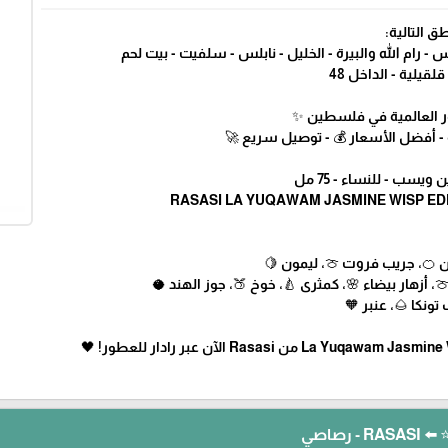
ق التالية:
 رام الله والبيرة - الخليل - نابلس - سلفيت - بيت لحم
لقيلية - الداخل 48
طور العالمية في فلسطين ✨
 - أفضل الأسعار 💰 - توصيل سريع 🚀
يسب - للنساء - 75 مل
ين 🍊، جريب فروت 🍈، ليمون 🍋
، أزهار بيضاء 🌸، كمثرى 🍐، خوخ 🍑، جوز الهند 🥥
 تونكا 🌰، عنبر 🧡
رصاصي