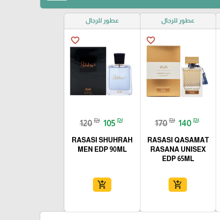
عطور للرجال
عطور للرجال
favorite_border
favorite_border
₪
₪
₪
₪
120
105
170
140
RASASI SHUHRAH
RASASI QASAMAT
MEN EDP 90ML
RASANA UNISEX
EDP 65ML
add_shopping_cart
add_shopping_cart