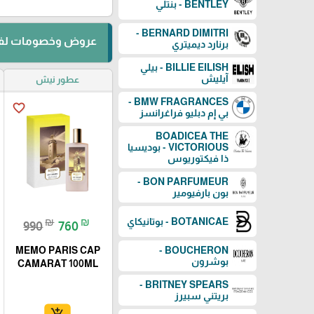
BENTLEY - بنتلي
BERNARD DIMITRI -
عروض وخصومات لفت
برنارد ديميتري
BILLIE EILISH - بيلي
آيليش
عطور نيش
BMW FRAGRANCES -
favorite_border
بي إم دبليو فراغرانسز
BOADICEA THE
VICTORIOUS - بوديسيا
ذا فيكتوريوس
BON PARFUMEUR -
بون بارفيومير
BOTANICAE - بوتانيكاي
₪
₪
990
760
BOUCHERON -
MEMO PARIS CAP
بوشرون
CAMARAT 100ML
BRITNEY SPEARS -
بريتني سبيرز