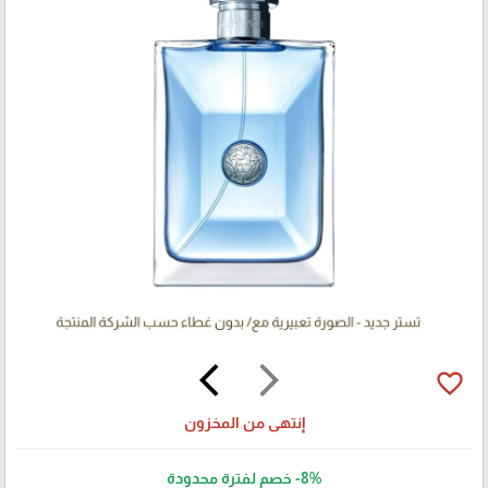
arrow_back_ios
arrow_forward_ios
favorite_border
إنتهى من المخزون
-8%
خصم لفترة محدودة