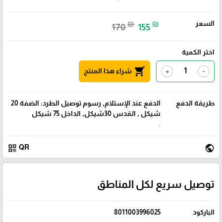
السعر
₪
₪
170
155
اختر الكمية
shopping_cart
شراء هذا المنتج
+
-
طريقة الدفع
الدفع عند الإستلام, رسوم توصيل الطرد: الضفة 20
شيكل , القدس 30شيكل, الداخل 75 شيكل
.
qr_code
public
QR
توصيل سريع لكل المناطق
الباركود
8011003996025