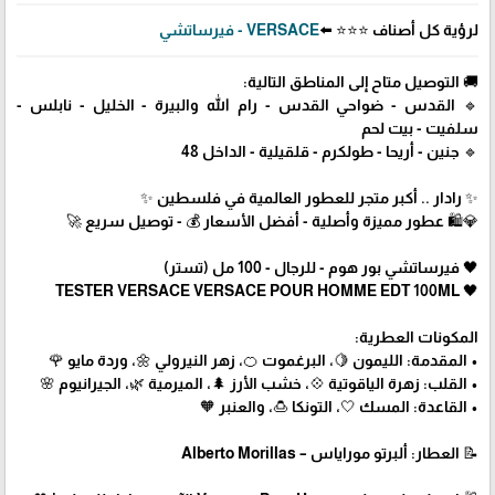
لرؤية كل أصناف ⭐⭐⭐ ⬅️
VERSACE - فيرساتشي
🚚 التوصيل متاح إلى المناطق التالية:
🔹 القدس - ضواحي القدس - رام الله والبيرة - الخليل - نابلس -
سلفيت - بيت لحم
🔹 جنين - أريحا - طولكرم - قلقيلية - الداخل 48
✨ رادار .. أكبر متجر للعطور العالمية في فلسطين ✨
💎🛍️ عطور مميزة وأصلية - أفضل الأسعار 💰 - توصيل سريع 🚀
🖤 فيرساتشي بور هوم - للرجال - 100 مل (تستر)
🖤 TESTER VERSACE VERSACE POUR HOMME EDT 100ML
المكونات العطرية:
• المقدمة: الليمون 🍋، البرغموت 🍊، زهر النيرولي 🌼، وردة مايو 🌹
• القلب: زهرة الياقوتية 💠، خشب الأرز 🌲، الميرمية 🌿، الجيرانيوم 🌸
• القاعدة: المسك 🤍، التونكا 🍮، والعنبر 🧡
📝 العطار: ألبرتو موراياس – Alberto Morillas