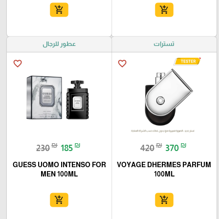
add_shopping_cart
add_shopping_cart
تسترات
عطور للرجال
favorite_border
favorite_border
₪
₪
₪
₪
230
185
420
370
GUESS UOMO INTENSO FOR
VOYAGE DHERMES PARFUM
MEN 100ML
100ML
add_shopping_cart
add_shopping_cart