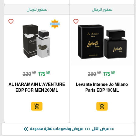
عطور للرجال
عطور للرجال
favorite_border
favorite_border
₪
₪
₪
₪
220
175
230
175
AL HARAMAIN L’AVENTURE
Levante Intense Jo Milano
EDP FOR MEN 200ML
Paris EDP 100ML
add_shopping_cart
add_shopping_cart
keyboard_double_arrow_left
more_horiz
»» عرض الكل
عروض وخصومات لفترة محدودة