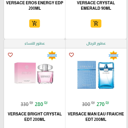
VERSACE EROS ENERGY EDP
VERSACE CRYSTAL
200ML
EMERALD 90ML
add_shopping_cart
add_shopping_cart
عطور للرجال
عطور للنساء
favorite_border
favorite_border
₪
₪
₪
₪
330
280
300
270
VERSACE BRIGHT CRYSTAL
VERSACE MAN EAU FRAICHE
EDT 200ML
EDT 200ML