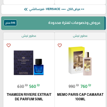
keyboard_double_arrow_left
more_horiz
»» عرض الكل
VERSACE - فيرساتشي
عروض وخصومات لفترة محدودة
846 منتج
عطور نيش
عطور نيش
favorite_border
favorite_border
₪
₪
₪
₪
630
560
990
760
THAMEEN RIVIERE EXTRAIT
MEMO PARIS CAP CAMARAT
DE PARFUM 50ML
100ML