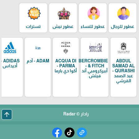
عطور للرجال
عطور للنساء
عطور نيش
تسترات
ABDUL
ABERCROMBIE
ACQUA DI
ADAM - آدم
ADIDAS -
SAMAD AL
& FITCH -
PARMA -
أديداس
QURASHI -
أبيركرومبي آند
أكوا دي بارما
عبد الصمد
فيتش
القرشي
arrow_upward
رادار © Radar