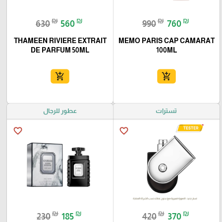
₪
₪
₪
₪
630
560
990
760
THAMEEN RIVIERE EXTRAIT
MEMO PARIS CAP CAMARAT
DE PARFUM 50ML
100ML
add_shopping_cart
add_shopping_cart
تسترات
عطور للرجال
favorite_border
favorite_border
₪
₪
₪
₪
230
185
420
370