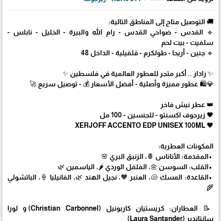
🚚 التوصيل متاح إلى المناطق التالية:
🔹 القدس - ضواحي القدس - رام الله والبيرة - الخليل - نابلس -
سلفيت - بيت لحم
🔹 جنين - أريحا - طولكرم - قلقيلية - الداخل 48
✨ رادار .. أكبر متجر للعطور العالمية في فلسطين ✨
💎🛍️ عطور مميزة وأصلية - أفضل الأسعار 💰 - توصيل سريع 🚀
👑 عطر نيش فاخر
🖤 زيرجوف اكسنتو - للجنسين - 100 مل
🖤 XERJOFF ACCENTO EDP UNISEX 100ML
المكونات العطرية:
•المقدمة: الأناناس 🍍، الزنبق البري 🌸
•القلب: السوسن 🌼، الفلفل الوردي 🌶️، الياسمين 🌿
•القاعدة: المسك 🐚، العنبر 🧡، نجيل الهند 🌿، الفانيليا 🍦، الباتشولي
🌾
📝 العطاران: كريستيان كاربونيل (Christian Carbonnel) و لورا
سانتاندير (Laura Santander)