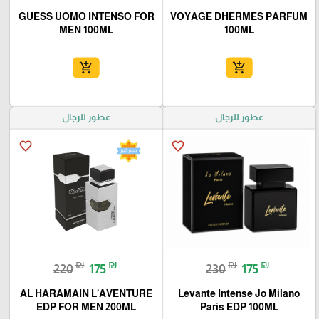
GUESS UOMO INTENSO FOR
VOYAGE DHERMES PARFUM
MEN 100ML
100ML
add_shopping_cart
add_shopping_cart
عطور للرجال
عطور للرجال
favorite_border
favorite_border
₪
₪
₪
₪
220
175
230
175
AL HARAMAIN L’AVENTURE
Levante Intense Jo Milano
EDP FOR MEN 200ML
Paris EDP 100ML