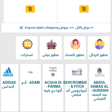
add_shopping_cart
add_shopping_cart
keyboard_double_arrow_left
more_horiz
»» عرض الكل
عروض وخصومات لفترة محدودة
عطور للرجال
عطور للنساء
عطور نيش
تسترات
ABDUL
ABERCROMBIE
ACQUA DI
ADAM - آدم
ADIDAS -
SAMAD AL
& FITCH -
PARMA -
أديداس
QURASHI -
أبيركرومبي آند
أكوا دي بارما
عبد الصمد
فيتش
القرشي