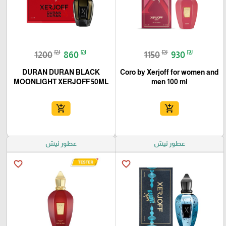
₪
₪
₪
₪
1200
860
1150
930
DURAN DURAN BLACK
Coro by Xerjoff for women and
MOONLIGHT XERJOFF 50ML
men 100 ml
add_shopping_cart
add_shopping_cart
عطور نيش
عطور نيش
favorite_border
favorite_border