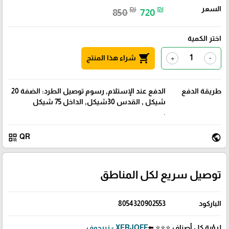
السعر
₪
₪
850
720
اختر الكمية
shopping_cart
شراء هذا المنتج
+
-
طريقة الدفع
الدفع عند الإستلام, رسوم توصيل الطرد: الضفة 20
شيكل , القدس 30شيكل, الداخل 75 شيكل
.
qr_code
public
QR
توصيل سريع لكل المناطق
الباركود
8054320902553
لرؤية كل أصناف ⭐⭐⭐ ⬅️
XERJOFF - زيرجوف