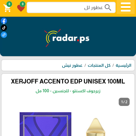
0
0
search
shopping_cart
favorite
الرئيسية
كل المنتجات
عطور نيش
XERJOFF ACCENTO EDP UNISEX 100ML
زيرجوف اكسنتو - للجنسين - 100 مل
1 / 2