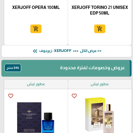
XERJOFF OPERA 100ML
XERJOFF TORINO 21 UNISEX
EDP 50ML
add_shopping_cart
add_shopping_cart
keyboard_double_arrow_left
more_horiz
»» عرض الكل
XERJOFF - زيرجوف
عروض وخصومات لفترة محدودة
846 منتج
عطور نيش
عطور نيش
favorite_border
favorite_border