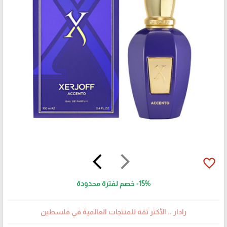
arrow_back_ios
arrow_forward_ios
favorite_border
-15%
خصم لفترة محدودة
رادار .. الأكثر ثقة للمنتجات العالمية في فلسطين