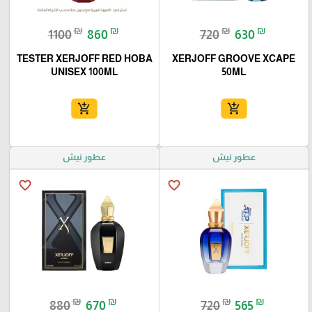
₪
₪
₪
₪
1100
860
720
630
TESTER XERJOFF RED HOBA
XERJOFF GROOVE XCAPE
UNISEX 100ML
50ML
add_shopping_cart
add_shopping_cart
عطور نيش
عطور نيش
favorite_border
favorite_border
₪
₪
₪
₪
880
670
720
565