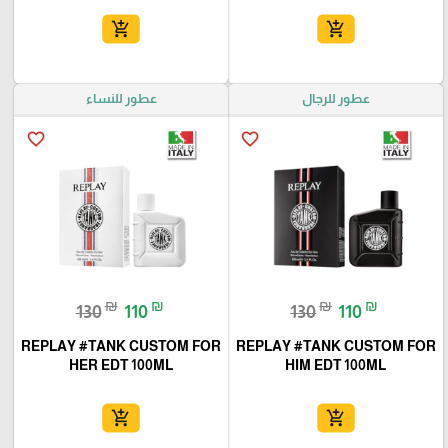
add_shopping_cart
add_shopping_cart
عطور للرجال
عطور للنساء
favorite_border
favorite_border
₪
₪
₪
₪
130
110
130
110
REPLAY #TANK CUSTOM FOR
REPLAY #TANK CUSTOM FOR
HER EDT 100ML
HIM EDT 100ML
add_shopping_cart
add_shopping_cart