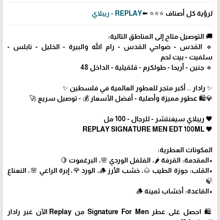
لرؤية كل أصناف ⭐⭐⭐ ⬅️
REPLAY - ريبلاي
🚚 التوصيل متاح إلى المناطق التالية:
🔹 القدس - ضواحي القدس - رام الله والبيرة - الخليل - نابلس -
سلفيت - بيت لحم
🔹 جنين - أريحا - طولكرم - قلقيلية - الداخل 48
✨ رادار .. أكبر متجر للعطور العالمية في فلسطين ✨
💎🛍️ عطور مميزة وأصلية - أفضل الأسعار 💰 - توصيل سريع 🚀
🖤 ريبلاي سيغنتشر - للرجال - 100 مل
🖤 REPLAY SIGNATURE MEN EDT 100ML
المكونات العطرية:
•المقدمة: القرفة 🌶️، الفلفل الوردي 🌸، البرغموت 🍋
•القلب: جوزة الطيب 🌰، خشب الأرز 🪵، الورد 🌹، إبرة الراعي 🌸، النعناع
🍃
•القاعدة: أخشاب ثمينة 🪵
🛍 احصل على عطر Signature For Men من Replay الآن عبر رادار