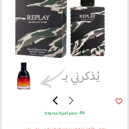
arrow_back_ios
arrow_forward_ios
favorite_border
-9%
خصم لفترة محدودة