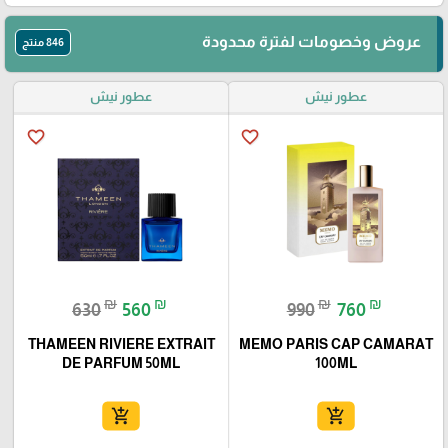
عروض وخصومات لفترة محدودة
846 منتج
عطور نيش
عطور نيش
favorite_border
favorite_border
₪
₪
₪
₪
630
560
990
760
THAMEEN RIVIERE EXTRAIT
MEMO PARIS CAP CAMARAT
DE PARFUM 50ML
100ML
add_shopping_cart
add_shopping_cart