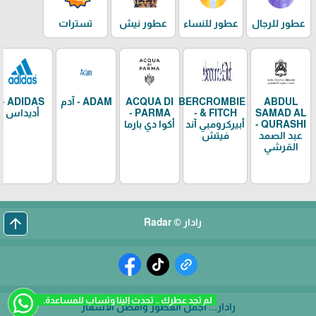
عطور للرجال
عطور للنساء
عطور نيش
تسترات
ABDUL
ABERCROMBIE
ACQUA DI
ADAM - آدم
ADIDAS -
SAMAD AL
& FITCH -
PARMA -
أديداس
QURASHI -
أبيركرومبي آند
أكوا دي بارما
عبد الصمد
فيتش
القرشي
arrow_upward
رادار © Radar
لم تجد عطرك .. تحدث الينا وتساب للمساعدة.
رادار... أجمل العطور وأفضل الأسعار