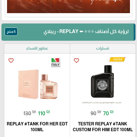
لرؤية كل أصناف ⭐⭐⭐ ⬅️ REPLAY - ريبلاي
5 منتج
تسترات
عطور للنساء
favorite_border
favorite_border
₪
₪
₪
₪
130
110
90
70
REPLAY #TANK FOR HER EDT
TESTER REPLAY #TANK
100ML
CUSTOM FOR HIM EDT 100ML