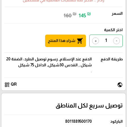
رادار .. الأكثر ثقة للمنتجات العالمية في فلسطين
السعر
₪
₪
160
145
اختر الكمية
shopping_cart
شراء هذا المنتج
+
-
طريقة الدفع
الدفع عند الإستلام, رسوم توصيل الطرد: الضفة 20
شيكل , القدس 30شيكل, الداخل 75 شيكل
.
qr_code
public
QR
توصيل سريع لكل المناطق
الباركود
8011889500170