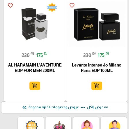
favorite_border
favorite_border
₪
₪
₪
₪
220
175
230
175
AL HARAMAIN L’AVENTURE
Levante Intense Jo Milano
EDP FOR MEN 200ML
Paris EDP 100ML
add_shopping_cart
add_shopping_cart
keyboard_double_arrow_left
more_horiz
»» عرض الكل
عروض وخصومات لفترة محدودة