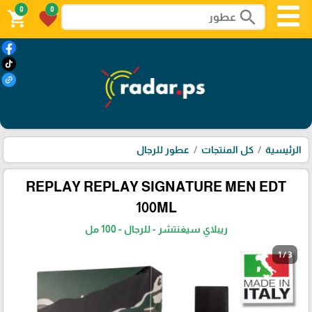
0
0
search
shopping_cart
favorite
الرئيسية
كل المنتجات
عطور للرجال
REPLAY REPLAY SIGNATURE MEN EDT
100ML
ريبلاي سيغنتشر - للرجال - 100 مل
1 / 3