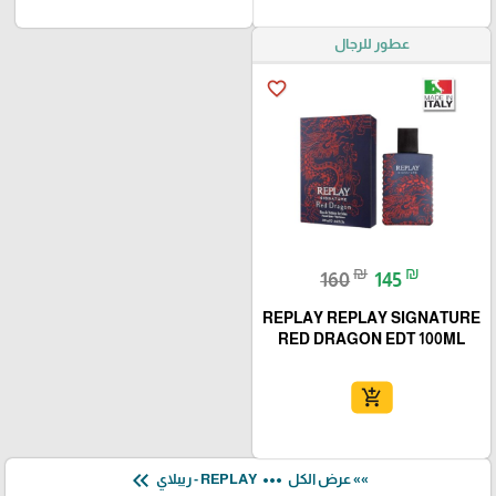
عطور للرجال
favorite_border
₪
₪
160
145
REPLAY REPLAY SIGNATURE
RED DRAGON EDT 100ML
add_shopping_cart
keyboard_double_arrow_left
more_horiz
»» عرض الكل
REPLAY - ريبلاي