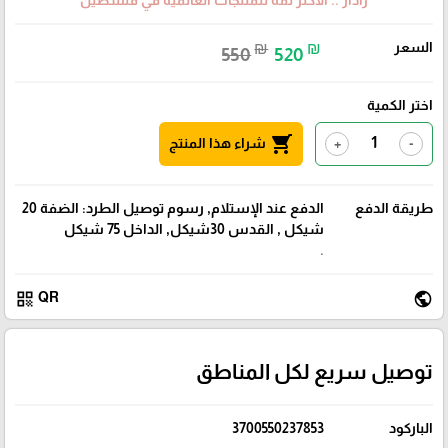
رادار .. الأكثر ثقة للمنتجات العالمية في فلسطين
السعر
₪
₪
550
520
اختر الكمية
shopping_cart
شراء هذا المنتج
+
-
طريقة الدفع
الدفع عند الإستلام, رسوم توصيل الطرد: الضفة 20
شيكل , القدس 30شيكل, الداخل 75 شيكل
.
qr_code
public
QR
توصيل سريع لكل المناطق
الباركود
3700550237853