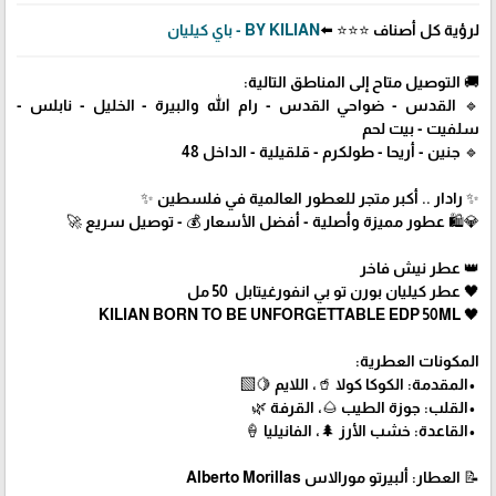
لرؤية كل أصناف ⭐⭐⭐ ⬅️
BY KILIAN - باي كيليان
🚚 التوصيل متاح إلى المناطق التالية:
🔹 القدس - ضواحي القدس - رام الله والبيرة - الخليل - نابلس -
سلفيت - بيت لحم
🔹 جنين - أريحا - طولكرم - قلقيلية - الداخل 48
✨ رادار .. أكبر متجر للعطور العالمية في فلسطين ✨
💎🛍️ عطور مميزة وأصلية - أفضل الأسعار 💰 - توصيل سريع 🚀
👑 عطر نيش فاخر
🖤 عطر كيليان بورن تو بي انفورغيتابل 50 مل
🖤 KILIAN BORN TO BE UNFORGETTABLE EDP 50ML
المكونات العطرية:
•المقدمة: الكوكا كولا 🥤، اللايم 🍋‍🟩
•القلب: جوزة الطيب 🌰، القرفة 🌿
•القاعدة: خشب الأرز 🌲، الفانيليا 🍦
📝 العطار: ألبيرتو مورالاس Alberto Morillas