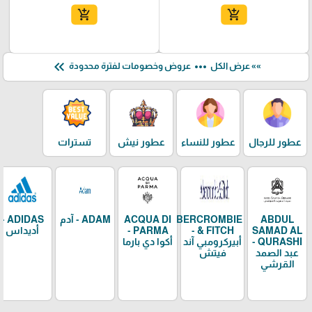
add_shopping_cart
add_shopping_cart
keyboard_double_arrow_left
more_horiz
»» عرض الكل
عروض وخصومات لفترة محدودة
عطور للرجال
عطور للنساء
عطور نيش
تسترات
ABDUL
ABERCROMBIE
ACQUA DI
ADAM - آدم
ADIDAS -
SAMAD AL
& FITCH -
PARMA -
أديداس
QURASHI -
أبيركرومبي آند
أكوا دي بارما
عبد الصمد
فيتش
القرشي