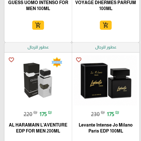
GUESS UOMO INTENSO FOR
VOYAGE DHERMES PARFUM
MEN 100ML
100ML
add_shopping_cart
add_shopping_cart
عطور للرجال
عطور للرجال
favorite_border
favorite_border
₪
₪
₪
₪
220
175
230
175
AL HARAMAIN L’AVENTURE
Levante Intense Jo Milano
EDP FOR MEN 200ML
Paris EDP 100ML