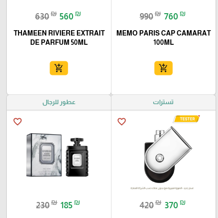
₪
₪
₪
₪
630
560
990
760
THAMEEN RIVIERE EXTRAIT
MEMO PARIS CAP CAMARAT
DE PARFUM 50ML
100ML
add_shopping_cart
add_shopping_cart
تسترات
عطور للرجال
favorite_border
favorite_border
₪
₪
₪
₪
230
185
420
370