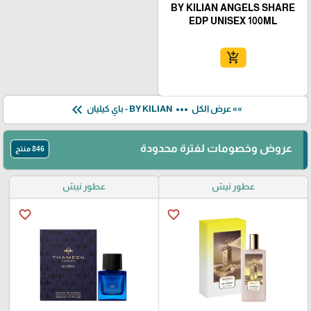
BY KILIAN ANGELS SHARE
EDP UNISEX 100ML
add_shopping_cart
keyboard_double_arrow_left
more_horiz
»» عرض الكل
BY KILIAN - باي كيليان
عروض وخصومات لفترة محدودة
846 منتج
عطور نيش
عطور نيش
favorite_border
favorite_border