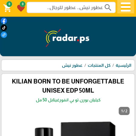
0
0
search
shopping_cart
favorite
الرئيسية
كل المنتجات
عطور نيش
KILIAN BORN TO BE UNFORGETTABLE
UNISEX EDP 50ML
كيليان بورن تو بي انفورغيتابل 50 مل
1 / 2