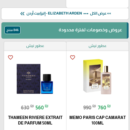
keyboard_double_arrow_left
more_horiz
»» عرض الكل
ELIZABETH ARDEN - إليزابيث أردن
عروض وخصومات لفترة محدودة
846 منتج
عطور نيش
عطور نيش
favorite_border
favorite_border
₪
₪
₪
₪
630
560
990
760
THAMEEN RIVIERE EXTRAIT
MEMO PARIS CAP CAMARAT
DE PARFUM 50ML
100ML