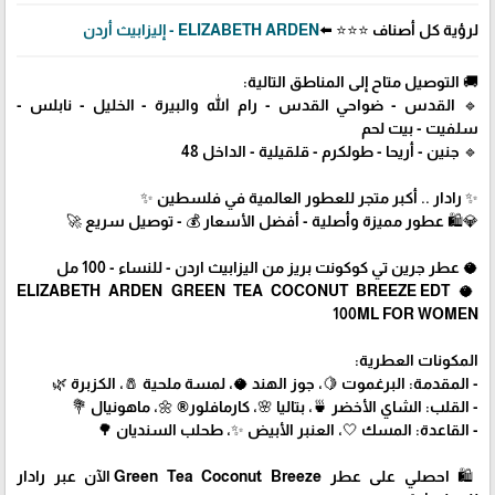
لرؤية كل أصناف ⭐⭐⭐ ⬅️
ELIZABETH ARDEN - إليزابيث أردن
🚚 التوصيل متاح إلى المناطق التالية:
🔹 القدس - ضواحي القدس - رام الله والبيرة - الخليل - نابلس -
سلفيت - بيت لحم
🔹 جنين - أريحا - طولكرم - قلقيلية - الداخل 48
✨ رادار .. أكبر متجر للعطور العالمية في فلسطين ✨
💎🛍️ عطور مميزة وأصلية - أفضل الأسعار 💰 - توصيل سريع 🚀
🥥 عطر جرين تي كوكونت بريز من اليزابيث اردن - للنساء - 100 مل
🥥 ELIZABETH ARDEN GREEN TEA COCONUT BREEZE EDT
100ML FOR WOMEN
المكونات العطرية:
- المقدمة: البرغموت 🍋، جوز الهند 🥥، لمسة ملحية 🧂، الكزبرة 🌿
- القلب: الشاي الأخضر 🍵، بتاليا 🌸، كارمافلور® 🌼، ماهونيال 💐
- القاعدة: المسك 🤍، العنبر الأبيض ✨، طحلب السنديان 🌳
🛍 احصلي على عطر Green Tea Coconut Breeze الآن عبر رادار