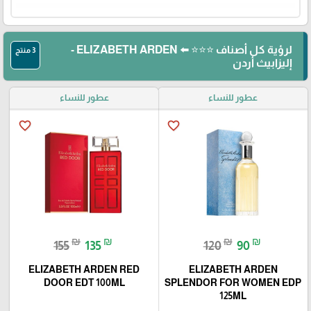
لرؤية كل أصناف ⭐⭐⭐ ⬅️ ELIZABETH ARDEN -
3 منتج
إليزابيث أردن
عطور للنساء
عطور للنساء
favorite_border
favorite_border
₪
₪
₪
₪
155
135
120
90
ELIZABETH ARDEN RED
ELIZABETH ARDEN
DOOR EDT 100ML
SPLENDOR FOR WOMEN EDP
125ML