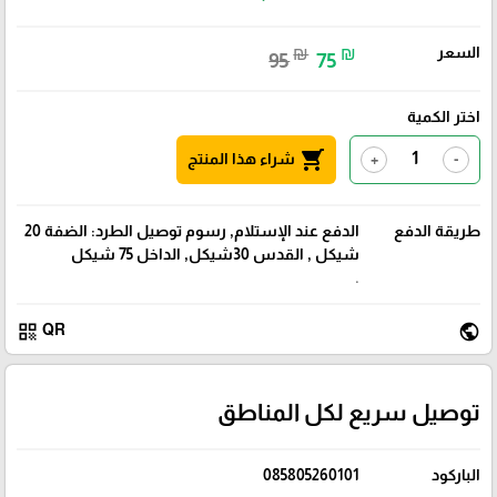
السعر
₪
₪
95
75
اختر الكمية
shopping_cart
شراء هذا المنتج
+
-
طريقة الدفع
الدفع عند الإستلام, رسوم توصيل الطرد: الضفة 20
شيكل , القدس 30شيكل, الداخل 75 شيكل
.
qr_code
public
QR
توصيل سريع لكل المناطق
الباركود
085805260101