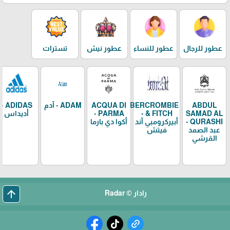
عطور للرجال
عطور للنساء
عطور نيش
تسترات
ABDUL
ABERCROMBIE
ACQUA DI
ADAM - آدم
ADIDAS -
SAMAD AL
& FITCH -
PARMA -
أديداس
QURASHI -
أبيركرومبي آند
أكوا دي بارما
عبد الصمد
فيتش
القرشي
arrow_upward
رادار © Radar