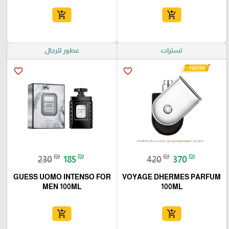
add_shopping_cart
add_shopping_cart
تسترات
عطور للرجال
favorite_border
favorite_border
₪
₪
₪
₪
230
185
420
370
GUESS UOMO INTENSO FOR
VOYAGE DHERMES PARFUM
MEN 100ML
100ML
add_shopping_cart
add_shopping_cart