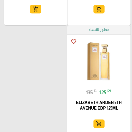
add_shopping_cart
add_shopping_cart
عطور للنساء
favorite_border
₪
₪
135
125
ELIZABETH ARDEN 5TH
AVENUE EDP 125ML
add_shopping_cart