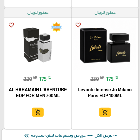
عطور للرجال
عطور للرجال
favorite_border
favorite_border
₪
₪
₪
₪
220
175
230
175
AL HARAMAIN L’AVENTURE
Levante Intense Jo Milano
EDP FOR MEN 200ML
Paris EDP 100ML
add_shopping_cart
add_shopping_cart
keyboard_double_arrow_left
more_horiz
»» عرض الكل
عروض وخصومات لفترة محدودة