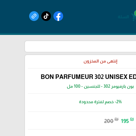
shoppin
السلة
إنتهى من المخزون
BON PARFUMEUR 302 UNISEX ED
بون بارفيومر 302 - للجنسين - 100 مل
-2%
خصم لفترة محدودة
₪
₪
200
195