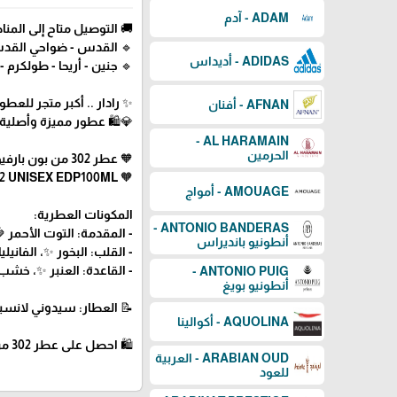
ADAM - آدم
🚚 التوصيل متاح إلى المناط
🔹 القدس - ضواحي القدس -
ADIDAS - أديداس
🔹 جنين - أريحا - طولكرم - ق
✨ رادار .. أكبر متجر للع
AFNAN - أفنان
💎🛍️ عطور مميزة وأصلية
AL HARAMAIN -
الحرمين
🧡 عطر 302 من بون بارفيومر - للجنسين - 100 مل
🧡 BON PARFUMEUR 302 UNISEX EDP100ML
AMOUAGE - أمواج
المكونات العطرية:
ANTONIO BANDERAS -
- المقدمة: التوت الأحمر 🍓
أنطونيو بانديراس
- القلب: البخور ✨، الفاني
- القاعدة: العنبر ✨، خش
ANTONIO PUIG -
أنطونيو بويغ
📝 العطار: سيدوني لانسيسور (Lancesseur
AQUOLINA - أكوالينا
🛍 احصل على عطر 302 من بون بارفيومر الآن عبر رادار للعطور! 🧡
ARABIAN OUD - العربية
للعود