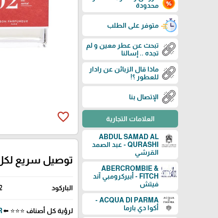
محدودة
متوفر على الطلب
تبحث عن عطر معين و لم
تجده .. إسالنا
ماذا قال الزبائن عن رادار
للعطور ؟!
الإتصال بنا
favorite_border
العلامات التجارية
ABDUL SAMAD AL
QURASHI - عبد الصمد
القرشي
توصيل سريع لكل
ABERCROMBIE &
FITCH - أبيركرومبي آند
فيتش
الباركود
2
ACQUA DI PARMA -
أكوا دي بارما
لرؤية كل أصناف ⭐⭐⭐ ⬅️
UR