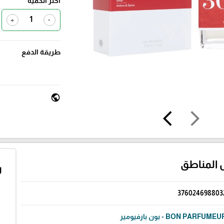
اختر الكمية
+
-
طريقة الدفع
public
arrow_back_ios
arrow_forward_ios
 المناطق
ر
376024698803
BON PARFUME - بون بارفيومير