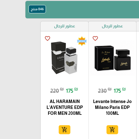
846 منتج
عطور للرجال
عطور للرجال
favorite_border
favorite_border
₪
₪
₪
₪
220
175
230
175
AL HARAMAIN
Levante Intense Jo
L’AVENTURE EDP
Milano Paris EDP
FOR MEN 200ML
100ML
add_shopping_cart
add_shopping_cart