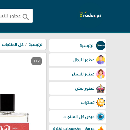
search
الرئيسية
كل المنتجات
الرئيسية
عطور للرجال
1 / 2
عطور للنساء
عطور نيش
تسترات
عرض كل المنتجات
عروض وخصومات لفترة