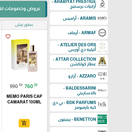
ARABIYAT PRESTIGE -
أرابيات برستيج
عروض وخصومات لفت
ARAMIS - أراميس
عطور نيش
ARMAF - أرماف
favorite_border
ATELIER DES ORS -
أتيليه دي أورس
ATTAR COLLECTION -
عطار كولكشن
AZZARO - أزارو
₪
₪
990
760
BALDESSARINI -
بالدساريني
MEMO PARIS CAP
CAMARAT 100ML
BDK PARFUMS - بي دي
كيه بارفيومز
BENETTON - بينيتون
add_shopping_cart