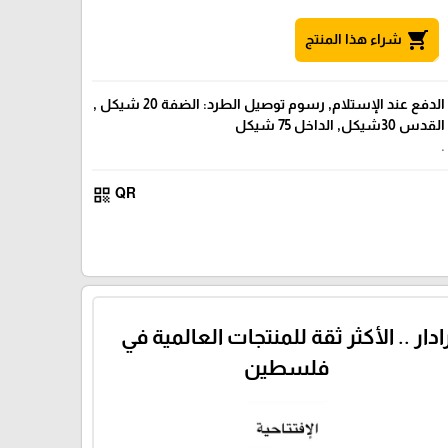
shopping_cart
شراء هذا المنتج
الدفع عند الإستلام, رسوم توصيل الطرد: الضفة 20 شيكل ,
القدس 30شيكل, الداخل 75 شيكل
.
qr_code
QR
ادار .. الأكثر ثقة للمنتجات العالمية في
فلسطين