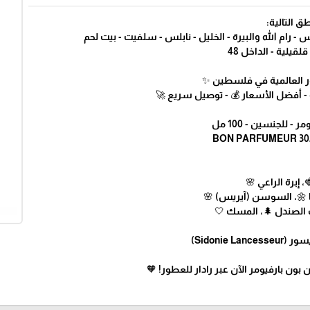
ق التالية:
 رام الله والبيرة - الخليل - نابلس - سلفيت - بيت لحم
لقيلية - الداخل 48
طور العالمية في فلسطين ✨
 - أفضل الأسعار 💰 - توصيل سريع 🚀
، إبرة الراعي 🌸
ليا 🌼، السوسن (آيريس) 🌸
ب الصندل 🌲، المسك 🤍
Sidonie )