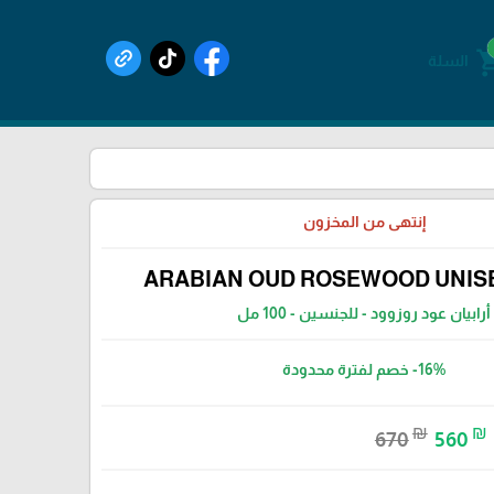
shoppin
السلة
إنتهى من المخزون
ARABIAN OUD ROSEWOOD UNISE
أرابيان عود روزوود - للجنسين - 100 مل
-16%
خصم لفترة محدودة
₪
₪
670
560