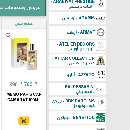
ARABIYAT PRESTIGE -
أرابيات برستيج
عروض وخصومات لفت
ARAMIS - أراميس
عطور نيش
ARMAF - أرماف
favorite_border
ATELIER DES ORS -
أتيليه دي أورس
ATTAR COLLECTION -
عطار كولكشن
AZZARO - أزارو
₪
₪
990
760
BALDESSARINI -
بالدساريني
MEMO PARIS CAP
CAMARAT 100ML
BDK PARFUMS - بي دي
كيه بارفيومز
BENETTON - بينيتون
add_shopping_cart