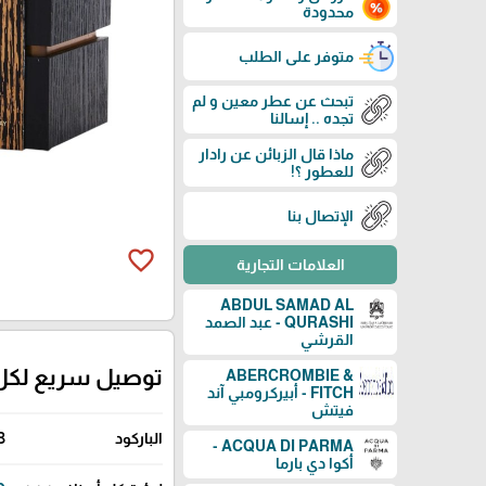
محدودة
متوفر على الطلب
تبحث عن عطر معين و لم
تجده .. إسالنا
ماذا قال الزبائن عن رادار
للعطور ؟!
الإتصال بنا
favorite_border
العلامات التجارية
ABDUL SAMAD AL
QURASHI - عبد الصمد
القرشي
توصيل سريع لكل
ABERCROMBIE &
FITCH - أبيركرومبي آند
فيتش
الباركود
3
ACQUA DI PARMA -
أكوا دي بارما