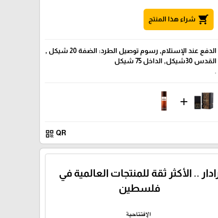
shopping_cart
شراء هذا المنتج
الدفع عند الإستلام, رسوم توصيل الطرد: الضفة 20 شيكل ,
القدس 30شيكل, الداخل 75 شيكل
.
add
qr_code
QR
ادار .. الأكثر ثقة للمنتجات العالمية في
فلسطين