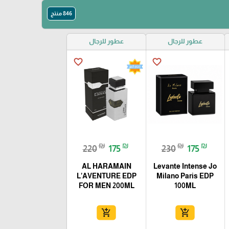
846 منتج
عطور للرجال
عطور للرجال
favorite_border
favorite_border
₪
₪
₪
₪
220
175
230
175
AL HARAMAIN
Levante Intense Jo
L’AVENTURE EDP
Milano Paris EDP
FOR MEN 200ML
100ML
add_shopping_cart
add_shopping_cart