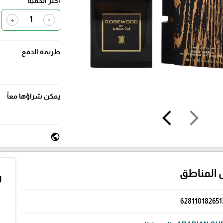
اختر الكمية
+
-
طريقة الدفع
يمكن شراؤها معاً
arrow_back_ios
arrow_forward_ios
public
 المناطق
ر
628110182651