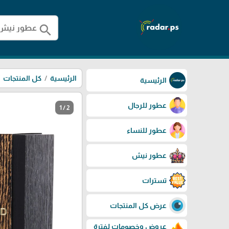
search
الرئيسية
كل المنتجات
الرئيسية
عطور للرجال
1 / 2
عطور للنساء
عطور نيش
تسترات
عرض كل المنتجات
عروض وخصومات لفترة