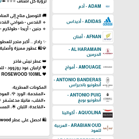
لرؤية كل أصناف ⭐⭐⭐ ⬅️
UD
ADAM - آدم
🚚 التوصيل متاح إلى المناط
ADIDAS - أديداس
🔹 القدس - ضواحي القدس -
🔹 جنين - أريحا - طولكرم - ق
AFNAN - أفنان
✨ رادار .. أكبر متجر للع
💎🛍️ عطور مميزة وأصلية
AL HARAMAIN -
الحرمين
👑 عطر نيش فاخر
AMOUAGE - أمواج
🖤 ارابيان عود روزوود - للجنسي
🖤 ARABIAN OUD ROSEWOOD 100ML
ANTONIO BANDERAS -
أنطونيو بانديراس
المكونات العطرية:
•المقدمة: الورد 🌹، العود
ANTONIO PUIG -
أنطونيو بويغ
•القلب: فانيلا مدغشقر 
•القاعدة: اللبان 🌟، الم
AQUOLINA - أكوالينا
🛍 احصل على عطر Rosewood الآن عبر رادار للعطور! 🖤
ARABIAN OUD - العربية
للعود