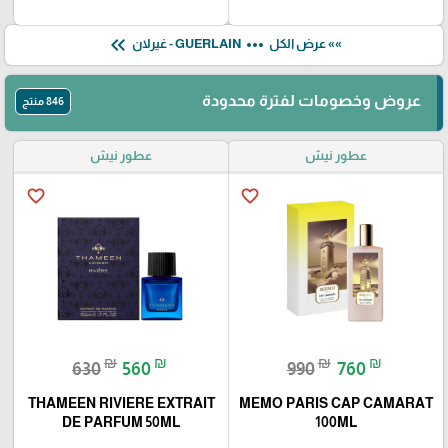
keyboard_double_arrow_left
more_horiz
»» عرض الكل
GUERLAIN - غيرلان
عروض وخصومات لفترة محدودة
846 منتج
عطور نيش
عطور نيش
favorite_border
favorite_border
₪
₪
₪
₪
630
560
990
760
THAMEEN RIVIERE EXTRAIT
MEMO PARIS CAP CAMARAT
DE PARFUM 50ML
100ML