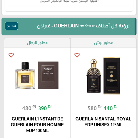
لرؤية كل أصناف ⭐⭐⭐ ⬅️ GUERLAIN - غيرلان
4 منتج
عطور نيش
عطور للرجال
favorite_border
favorite_border
₪
₪
₪
₪
480
390
580
440
GUERLAIN L’INSTANT DE
GUERLAIN SANTAL ROYAL
GUERLAIN POUR HOMME
EDP UNISEX 125ML
EDP 100ML