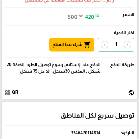
رادار .. الأكثر ثقة للمنتجات العالمية في فلسطين
السعر
₪
₪
500
420
اختر الكمية
shopping_cart
شراء هذا المنتج
+
-
طريقة الدفع
الدفع عند الإستلام, رسوم توصيل الطرد: الضفة 20
شيكل , القدس 30شيكل, الداخل 75 شيكل
.
qr_code
public
QR
توصيل سريع لكل المناطق
الباركود
3346470114814