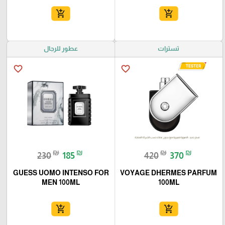
add_shopping_cart
add_shopping_cart
تسترات
عطور للرجال
favorite_border
favorite_border
₪
₪
₪
₪
230
185
420
370
GUESS UOMO INTENSO FOR
VOYAGE DHERMES PARFUM
MEN 100ML
100ML
add_shopping_cart
add_shopping_cart