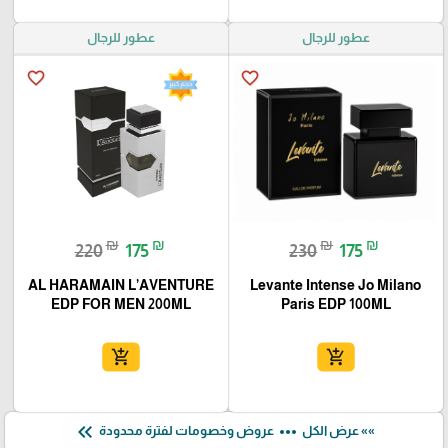
عطور للرجال
عطور للرجال
favorite_border
favorite_border
₪
₪
₪
₪
220
175
230
175
AL HARAMAIN L’AVENTURE
Levante Intense Jo Milano
EDP FOR MEN 200ML
Paris EDP 100ML
add_shopping_cart
add_shopping_cart
keyboard_double_arrow_left
more_horiz
»» عرض الكل
عروض وخصومات لفترة محدودة