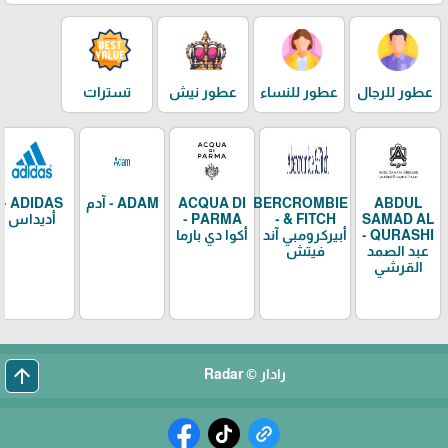
عطور للرجال
عطور للنساء
عطور نيش
تسترات
ABDUL
ABERCROMBIE
ACQUA DI
ADAM - آدم
ADIDAS -
SAMAD AL
& FITCH -
PARMA -
أديداس
QURASHI -
أبيركرومبي آند
أكوا دي بارما
عبد الصمد
فيتش
القرشي
arrow_upward
رادار © Radar