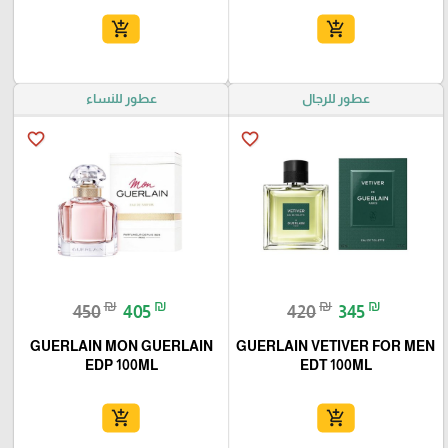
add_shopping_cart
add_shopping_cart
عطور للرجال
عطور للنساء
favorite_border
favorite_border
₪
₪
₪
₪
450
405
420
345
GUERLAIN MON GUERLAIN
GUERLAIN VETIVER FOR MEN
EDP 100ML
EDT 100ML
add_shopping_cart
add_shopping_cart