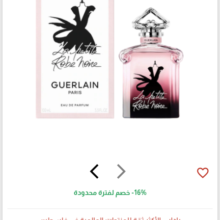
arrow_back_ios
arrow_forward_ios
favorite_border
-16%
خصم لفترة محدودة