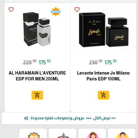
favorite_border
favorite_border
₪
₪
₪
₪
220
175
230
175
AL HARAMAIN L’AVENTURE
Levante Intense Jo Milano
EDP FOR MEN 200ML
Paris EDP 100ML
add_shopping_cart
add_shopping_cart
keyboard_double_arrow_left
more_horiz
»» عرض الكل
عروض وخصومات لفترة محدودة