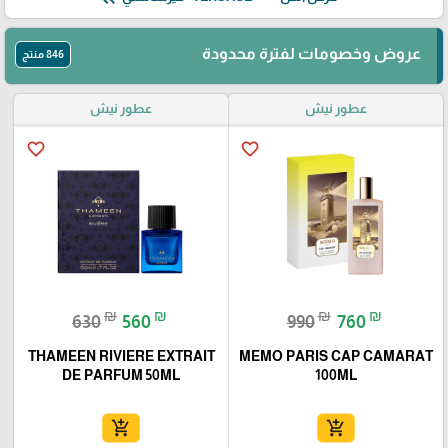
عروض وخصومات لفترة محدودة
846 منتج
عطور نيش
عطور نيش
favorite_border
favorite_border
₪
₪
₪
₪
630
560
990
760
THAMEEN RIVIERE EXTRAIT
MEMO PARIS CAP CAMARAT
DE PARFUM 50ML
100ML
add_shopping_cart
add_shopping_cart