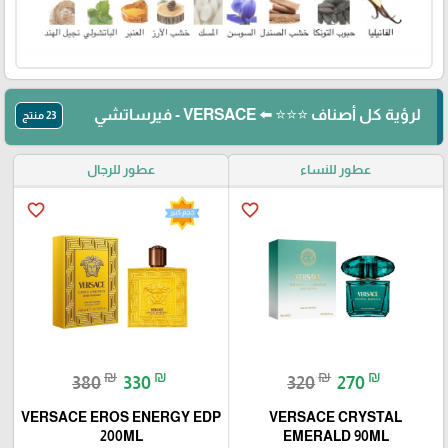
لرؤية كل أصناف ⭐⭐⭐ ⬅️ VERSACE - فيرساتشي
23 منتج
عطور للنساء
عطور للرجال
favorite_border
favorite_border
₪
₪
₪
₪
380
330
320
270
VERSACE EROS ENERGY EDP
VERSACE CRYSTAL
200ML
EMERALD 90ML