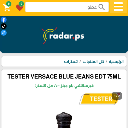
0
0
search
shopping_cart
favorite
الرئيسية
كل المنتجات
تسترات
TESTER VERSACE BLUE JEANS EDT 75ML
فيرساتشي بلو جينز - 75 مل (تستر)
1 / 2