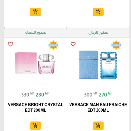
add_shopping_cart
add_shopping_cart
عطور للرجال
عطور للنساء
favorite_border
favorite_border
₪
₪
₪
₪
330
280
300
270
VERSACE BRIGHT CRYSTAL
VERSACE MAN EAU FRAICHE
EDT 200ML
EDT 200ML
add_shopping_cart
add_shopping_cart