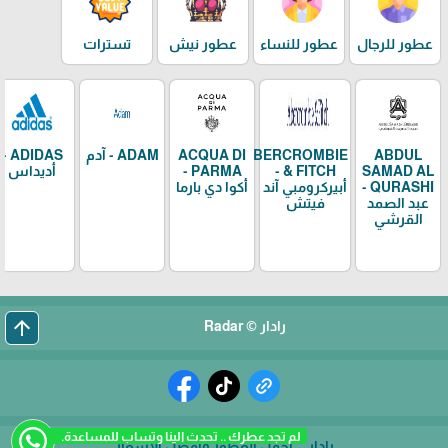
عطور للرجال
عطور للنساء
عطور نيش
تسترات
ABDUL
ABERCROMBIE
ACQUA DI
ADAM - آدم
ADIDAS -
SAMAD AL
& FITCH -
PARMA -
أديداس
QURASHI -
أبيركرومبي آند
أكوا دي بارما
عبد الصمد
فيتش
القرشي
arrow_upward
رادار © Radar
لم تجد عطرك .. تحدث الينا وتساب للمساعدة.
رادار... أجمل العطور وأفضل الأسعار