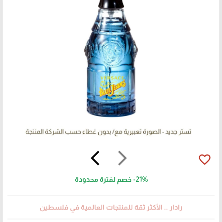
arrow_back_ios
arrow_forward_ios
favorite_border
-21%
خصم لفترة محدودة
رادار .. الأكثر ثقة للمنتجات العالمية في فلسطين