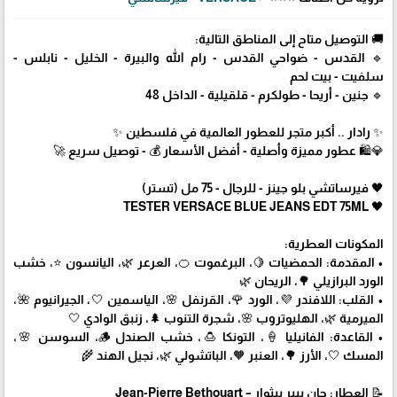
🚚 التوصيل متاح إلى المناطق التالية:
🔹 القدس - ضواحي القدس - رام الله والبيرة - الخليل - نابلس -
سلفيت - بيت لحم
🔹 جنين - أريحا - طولكرم - قلقيلية - الداخل 48
✨ رادار .. أكبر متجر للعطور العالمية في فلسطين ✨
💎🛍️ عطور مميزة وأصلية - أفضل الأسعار 💰 - توصيل سريع 🚀
🖤 فيرساتشي بلو جينز - للرجال - 75 مل (تستر)
🖤 TESTER VERSACE BLUE JEANS EDT 75ML
المكونات العطرية:
• المقدمة: الحمضيات 🍋، البرغموت 🍊، العرعر 🌿، اليانسون ⭐، خشب
الورد البرازيلي 🌳، الريحان 🌿
• القلب: اللافندر 💜، الورد 🌹، القرنفل 🌸، الياسمين 🤍، الجيرانيوم 🌺،
الميرمية 🌿، الهليوتروب 🌸، شجرة التنوب 🌲، زنبق الوادي 🤍
• القاعدة: الفانيليا 🍦، التونكا 🍮، خشب الصندل 🪵، السوسن 🌸،
المسك 🤍، الأرز 🌳، العنبر 🧡، الباتشولي 🌿، نجيل الهند 🌾
📝 العطار: جان بيير بيثوار – Jean-Pierre Bethouart