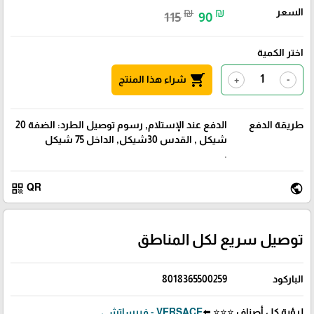
السعر
₪
₪
115
90
اختر الكمية
shopping_cart
شراء هذا المنتج
+
-
طريقة الدفع
الدفع عند الإستلام, رسوم توصيل الطرد: الضفة 20
شيكل , القدس 30شيكل, الداخل 75 شيكل
.
qr_code
public
QR
توصيل سريع لكل المناطق
الباركود
8018365500259
لرؤية كل أصناف ⭐⭐⭐ ⬅️
VERSACE - فيرساتشي