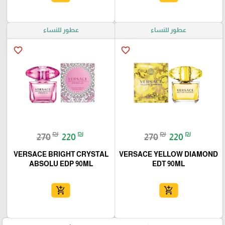
عطور للنساء
عطور للنساء
favorite_border
favorite_border
₪
₪
₪
₪
270
220
270
220
VERSACE BRIGHT CRYSTAL
VERSACE YELLOW DIAMOND
ABSOLU EDP 90ML
EDT 90ML
add_shopping_cart
add_shopping_cart