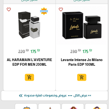
favorite_border
favorite_border
₪
₪
₪
₪
220
175
230
175
AL HARAMAIN L’AVENTURE
Levante Intense Jo Milano
EDP FOR MEN 200ML
Paris EDP 100ML
add_shopping_cart
add_shopping_cart
keyboard_double_arrow_left
more_horiz
»» عرض الكل
عروض وخصومات لفترة محدودة