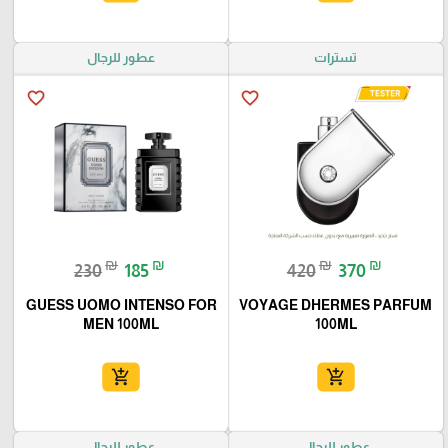
تسترات
عطور للرجال
favorite_border
favorite_border
₪
₪
₪
₪
230
185
420
370
GUESS UOMO INTENSO FOR
VOYAGE DHERMES PARFUM
MEN 100ML
100ML
add_shopping_cart
add_shopping_cart
عطور للرجال
عطور للرجال