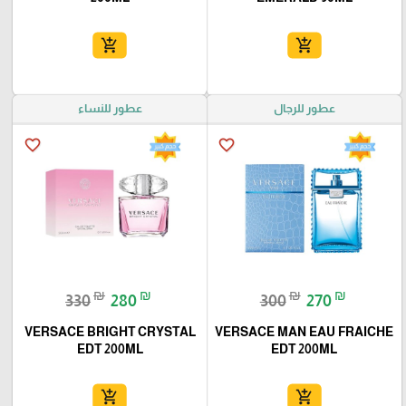
add_shopping_cart
add_shopping_cart
عطور للرجال
عطور للنساء
favorite_border
favorite_border
₪
₪
₪
₪
330
280
300
270
VERSACE BRIGHT CRYSTAL
VERSACE MAN EAU FRAICHE
EDT 200ML
EDT 200ML
add_shopping_cart
add_shopping_cart