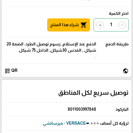
اختر الكمية
shopping_cart
شراء هذا المنتج
+
-
طريقة الدفع
الدفع عند الإستلام, رسوم توصيل الطرد: الضفة 20
شيكل , القدس 30شيكل, الداخل 75 شيكل
.
qr_code
public
QR
توصيل سريع لكل المناطق
الباركود
8011003997848
لرؤية كل أصناف ⭐⭐⭐ ⬅️
VERSACE - فيرساتشي