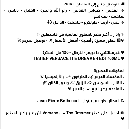
🚚 التوصيل متاح إلى المناطق التالية:
🔹 القدس - ضواحي القدس - رام الله والبيرة - الخليل - نابلس -
سلفيت - بيت لحم
🔹 جنين - أريحا - طولكرم - قلقيلية - الداخل 48
✨ رادار .. أكبر متجر للعطور العالمية في فلسطين ✨
💎🛍️ عطور مميزة وأصلية - أفضل الأسعار 💰 - توصيل سريع 🚀
🖤 فيرساتشي ذا دريمر - للرجال - 100 مل (تستر)
🖤 TESTER VERSACE THE DREAMER EDT 100ML
المكونات العطرية:
• المقدمة: العرعر 🌿، الطرخون 🌱، والأرتميسيا 🍃
• القلب: السوسن 💠، الزنبق 🤍، وبذور الكتان 🌾
• القاعدة: زهر التبغ 🚬، والعنبر 🧡
📝 العطار: جان بيير بيثوار – Jean-Pierre Bethouart
🛍 احصل على عطر The Dreamer من Versace الآن عبر رادار للعطور!
🖤