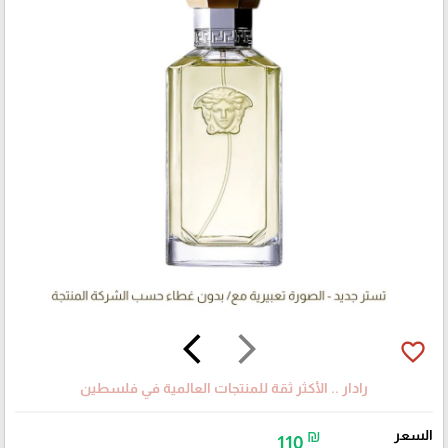
arrow_back_ios
arrow_forward_ios
favorite_border
رادار .. الأكثر ثقة للمنتجات العالمية في فلسطين
السعر
₪
110