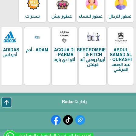
عطور للرجال
عطور للنساء
عطور نيش
تسترات
ABDUL
ABERCROMBIE
ACQUA DI
ADAM - آدم
ADIDAS -
SAMAD AL
& FITCH -
PARMA -
أديداس
QURASHI -
أبيركرومبي آند
أكوا دي بارما
عبد الصمد
فيتش
القرشي
arrow_upward
رادار © Radar
لم تجد عطرك .. تحدث الينا وتساب للمساعدة.