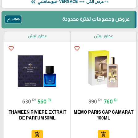
keyboard_double_arrow_left
more_horiz
»» عرض الكل
VERSACE - فيرساتشي
عروض وخصومات لفترة محدودة
846 منتج
عطور نيش
عطور نيش
favorite_border
favorite_border
₪
₪
₪
₪
630
560
990
760
THAMEEN RIVIERE EXTRAIT
MEMO PARIS CAP CAMARAT
DE PARFUM 50ML
100ML
add_shopping_cart
add_shopping_cart